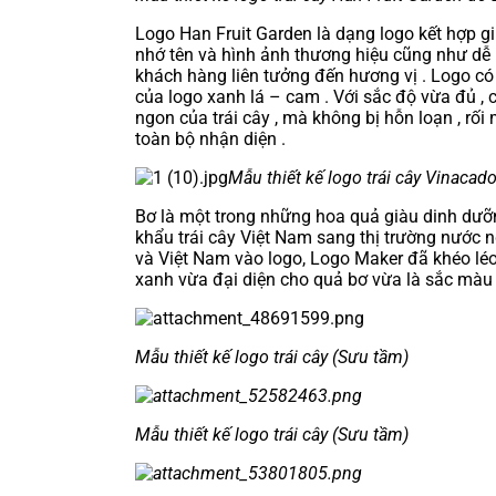
Logo Han Fruit Garden là dạng logo kết hợp g
nhớ tên và hình ảnh thương hiệu cũng như dễ
khách hàng liên tưởng đến hương vị . Logo c
của logo xanh lá – cam . Với sắc độ vừa đủ , 
ngon của trái cây , mà không bị hỗn loạn , rố
toàn bộ nhận diện .
Mẫu thiết kế logo trái cây Vinaca
Bơ là một trong những hoa quả giàu dinh dưỡng
khẩu trái cây Việt Nam sang thị trường nước 
và Việt Nam vào logo, Logo Maker đã khéo lé
xanh vừa đại diện cho quả bơ vừa là sắc màu t
Mẫu thiết kế logo trái cây (Sưu tầm)
Mẫu thiết kế logo trái cây (Sưu tầm)