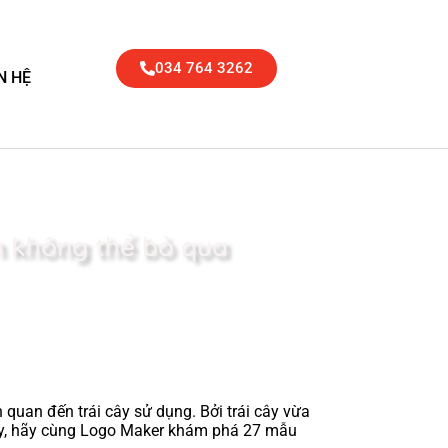
034 764 3262
N HỆ
n không thể bỏ qua
uan đến trái cây sử dụng. Bởi trái cây vừa
 này, hãy cùng Logo Maker khám phá 27 mẫu