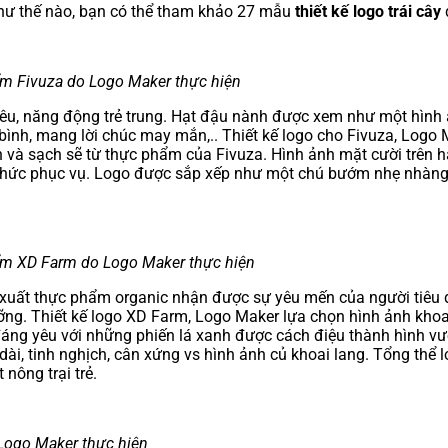
ư thế nào, bạn có thể tham khảo 27 mẫu
thiết kế logo trái cây
hẩm Fivuza do Logo Maker thực hiện
u, năng động trẻ trung. Hạt đậu nành được xem như một hình ản
 bình, mang lời chúc may mắn,.. Thiết kế logo cho Fivuza, Logo
n và sạch sẽ từ thực phẩm của Fivuza. Hình ảnh mặt cười trên h
 thức phục vụ. Logo được sắp xếp như một chú bướm nhẹ nhàng
phẩm XD Farm do Logo Maker thực hiện
xuất thực phẩm organic nhận được sự yêu mến của người tiêu d
ỡng. Thiết kế logo XD Farm, Logo Maker lựa chọn hình ảnh khoai
đáng yêu với những phiến lá xanh được cách điệu thành hình v
i, tinh nghịch, cân xứng vs hình ảnh củ khoai lang. Tổng thể lo
nông trại trẻ.
 Logo Maker thực hiện