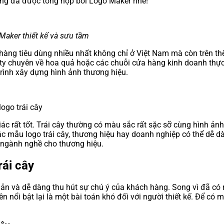
ợng đã được tổng hợp bởi Logo Maker nhé!
 Maker thiết kế và sưu tầm
àng tiêu dùng nhiều nhất không chỉ ở Việt Nam mà còn trên thế 
ty chuyên về hoa quả hoặc các chuỗi cửa hàng kinh doanh thực
rình xây dựng hình ảnh thương hiệu.
logo trái cây
iác rất tốt. Trái cây thường có màu sắc rất sặc sỡ cùng hình ản
các mẫu logo trái cây, thương hiệu hay doanh nghiệp có thể dễ d
 ngành nghề cho thương hiệu.
rái cây
n và dễ dàng thu hút sự chú ý của khách hàng. Song vì đã có r
n nổi bật lại là một bài toán khó đối với người thiết kế. Để có m