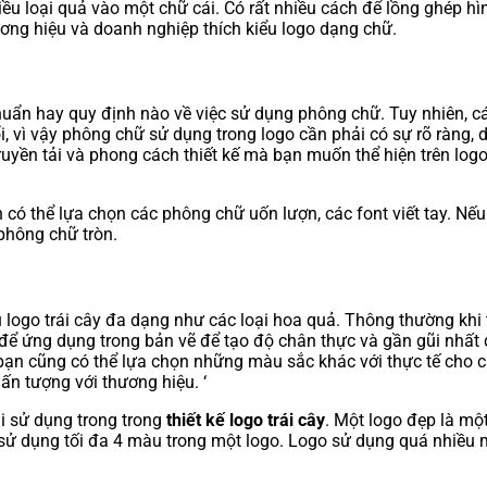
ều loại quả vào một chữ cái. Có rất nhiều cách để lồng ghép hì
ơng hiệu và doanh nghiệp thích kiểu logo dạng chữ.
uẩn hay quy định nào về việc sử dụng phông chữ. Tuy nhiên, cá
, vì vậy phông chữ sử dụng trong logo cần phải có sự rõ ràng, d
yền tải và phong cách thiết kế mà bạn muốn thể hiện trên logo
có thể lựa chọn các phông chữ uốn lượn, các font viết tay. Nế
phông chữ tròn.
go trái cây đa dạng như các loại hoa quả. Thông thường khi th
 để ứng dụng trong bản vẽ để tạo độ chân thực và gần gũi nhất đ
bạn cũng có thể lựa chọn những màu sắc khác với thực tế cho cá
ấn tượng với thương hiệu. ‘
i sử dụng trong trong
thiết kế logo trái cây
. Một logo đẹp là mộ
sử dụng tối đa 4 màu trong một logo. Logo sử dụng quá nhiều m