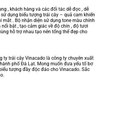
g , khách hàng và các đối tác dễ đọc , dễ
sử dụng biểu tượng trái cây – quả cam khiến
i mắt . Bộ nhận diện sử dụng tone màu chính
ổi bật , tạo cảm giác về độ chín , độ tươi
 cùng hỗ trợ nhau tạo nên tổng thể đẹp cho
 ty trái cây Vinacado là công ty chuyên xuất
ừ thành phố Đà Lạt. Mong muốn đưa yếu tố bơ
 biểu tượng đầy độc đáo cho Vinacado. Sắc
o.