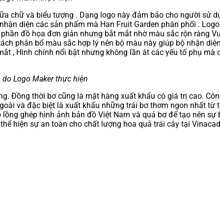
iữa chữ và biểu tượng . Dạng logo này đảm bảo cho người sử dụn
 nhận diện các sản phẩm mà Han Fruit Garden phân phối . Logo 
ó phần đồ họa đơn giản nhưng bắt mắt nhờ màu sắc rộn ràng Vu
cách phân bổ màu sắc hợp lý nên bộ màu này giúp bộ nhận diện n
i mắt , Hình chính nổi bật nhưng không lần át các yếu tố phụ mà
do do Logo Maker thực hiện
. Đồng thời bơ cũng là mặt hàng xuất khẩu có giá trị cao. Công
ngoài và đặc biệt là xuất khẩu những trái bơ thơm ngon nhất t
o lồng ghép hình ảnh bản đồ Việt Nam và quả bơ để tạo nên sự
hể hiện sự an toàn cho chất lượng hoa quả trái cây tại Vinacad