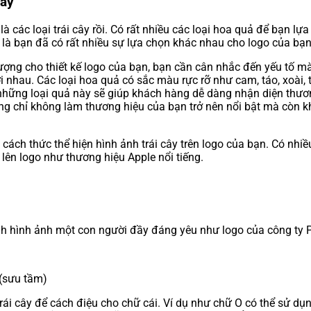
cây
là các loại trái cây rồi. Có rất nhiều các loại hoa quả để bạn 
 là bạn đã có rất nhiều sự lựa chọn khác nhau cho logo của bạn 
tượng cho thiết kế logo của bạn, bạn cần cân nhắc đến yếu tố m
i nhau. Các loại hoa quả có sắc màu rực rỡ như cam, táo, xoài, 
những loại quả này sẽ giúp khách hàng dễ dàng nhận diện thư
hông chỉ không làm thương hiệu của bạn trở nên nổi bật mà còn 
ách thức thể hiện hình ảnh trái cây trên logo của bạn. Có nhiều
 lên logo như thương hiệu Apple nổi tiếng.
nh hình ảnh một con người đầy đáng yêu như logo của công ty 
 (sưu tầm)
rái cây để cách điệu cho chữ cái. Ví dụ như chữ O có thể sử dụng