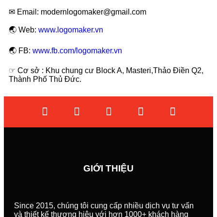
✉ Email: modernlogomaker@gmail.com
🌏 Web:
www.logomaker.vn
🌏 FB:
www.fb.com/logomaker.vn
☞ Cơ sở : Khu chung cư Block A, Masteri,Thảo Điền Q2,
Thành Phố Thủ Đức.
GIỚI THIỆU
Since 2015, chúng tôi cung cấp nhiều dịch vụ tư vấn
và thiết kế thương hiệu với hơn 1000+ khách hàng