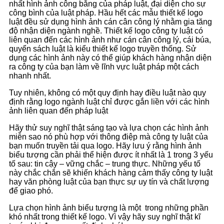
nhất hình ảnh công bằng của pháp luật, đại diện cho sự
công bình của luật pháp. Hầu hết các mẫu thiết kế logo
luật đều sử dụng hình ảnh cán cân công lý nhằm gia tăng
độ nhận diện ngành nghề. Thiết kế logo công ty luật có
liên quan đến các hình ảnh như cán cân công lý, cái búa,
quyển sách luật là kiểu thiết kế logo truyền thống. Sử
dụng các hình ảnh này có thể giúp khách hàng nhận diện
ra công ty của bạn làm về lĩnh vực luật pháp một cách
nhanh nhất.
Tuy nhiên, không có một quy định hay điều luật nào quy
định rằng logo ngành luật chỉ được gắn liền với các hình
ảnh liên quan đến pháp luật
Hãy thử suy nghĩ thật sáng tạo và lựa chọn các hình ảnh
miễn sao nó phù hợp với thông điệp mà công ty luật của
bạn muốn truyền tải qua logo. Hãy lưu ý rằng hình ảnh
biểu tượng cần phải thể hiện được ít nhất là 1 trong 3 yếu
tố sau: tin cậy – vững chắc – trung thực. Những yếu tố
này chắc chắn sẽ khiến khách hàng cảm thấy công ty luật
hay văn phòng luật của bạn thực sự uy tín và chất lượng
để giao phó.
Lựa chọn hình ảnh biểu tượng là một trong những phần
khó nhất trong thiết kế logo. Vì vậy hãy suy nghĩ thật kĩ