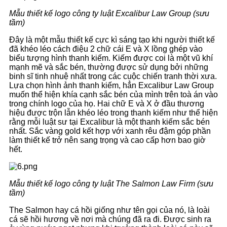
Mẫu thiết kế logo công ty luật Excalibur Law Group (sưu
tầm)
Đây là một mẫu thiết kế cực kì sáng tạo khi người thiết kế
đã khéo léo cách điệu 2 chữ cái E và X lồng ghép vào
biểu tượng hình thanh kiếm. Kiếm được coi là một vũ khí
mạnh mẽ và sắc bén, thường được sử dụng bởi những
binh sĩ tinh nhuệ nhất trong các cuộc chiến tranh thời xưa.
Lựa chọn hình ảnh thanh kiếm, hẳn Excalibur Law Group
muốn thể hiện khía cạnh sắc bén của mình trên toà án vào
trong chính logo của họ. Hai chữ E và X ở đầu thương
hiệu được trộn lẫn khéo léo trong thanh kiếm như thể hiện
rằng mỗi luật sư tại Excalibur là một thanh kiếm sắc bén
nhất. Sắc vàng gold kết hợp với xanh rêu đậm góp phần
làm thiết kế trở nên sang trọng và cao cấp hơn bao giờ
hết.
Mẫu thiết kế logo công ty luật The Salmon Law Firm (sưu
tầm)
The Salmon hay cá hồi giống như tên gọi của nó, là loài
cá sẽ hồi hương về nơi mà chúng đã ra đi. Được sinh ra