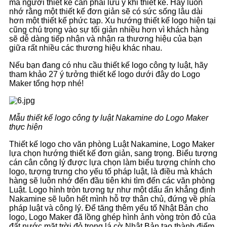
mà người thiết kế cần phải lưu ý khi thiết kế. Hãy luôn
nhớ rằng một thiết kế đơn giản sẽ có sức sống lâu dài
hơn một thiết kế phức tạp. Xu hướng thiết kế logo hiện tại
cũng chú trọng vào sự tối giản nhiều hơn vì khách hàng
sẽ dễ dàng tiếp nhận và nhận ra thương hiệu của bạn
giữa rất nhiều các thương hiệu khác nhau.
Nếu bạn đang có nhu cầu thiết kế logo công ty luật, hãy
tham khảo 27 ý tưởng thiết kế logo dưới đây do Logo
Maker tổng hợp nhé!
Mẫu thiết kế logo công ty luật Nakamine do Logo Maker
thực hiện
Thiết kế logo cho văn phòng Luật Nakamine, Logo Maker
lựa chọn hướng thiết kế đơn giản, sang trọng. Biểu tượng
cán cân công lý được lựa chọn làm biểu tượng chính cho
logo, tượng trưng cho yếu tố pháp luật, là điều mà khách
hàng sẽ luôn nhớ đến đầu tiên khi tìm đến các văn phòng
Luật. Logo hình tròn tương tự như một dấu ấn khẳng định
Nakamine sẽ luôn hết mình hỗ trợ thân chủ, đứng về phía
pháp luật và công lý. Để tăng thêm yếu tố Nhật Bản cho
logo, Logo Maker đã lồng ghép hình ảnh vòng tròn đỏ của
đất nước mặt trời đỏ trong lá cờ Nhật Bản tạo thành điểm