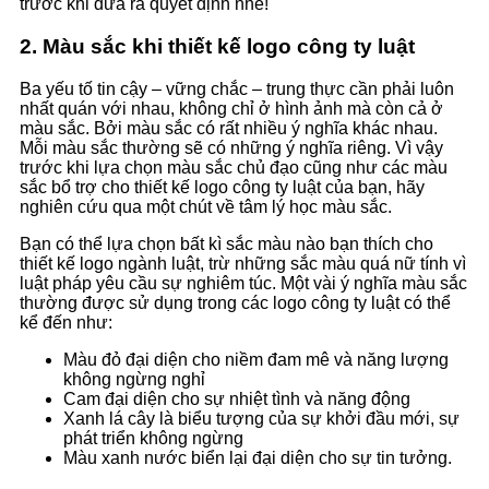
trước khi đưa ra quyết định nhé!
2. Màu sắc khi thiết kế logo công ty luật
Ba yếu tố tin cậy – vững chắc – trung thực cần phải luôn
nhất quán với nhau, không chỉ ở hình ảnh mà còn cả ở
màu sắc. Bởi màu sắc có rất nhiều ý nghĩa khác nhau.
Mỗi màu sắc thường sẽ có những ý nghĩa riêng. Vì vậy
trước khi lựa chọn màu sắc chủ đạo cũng như các màu
sắc bổ trợ cho thiết kế logo công ty luật của bạn, hãy
nghiên cứu qua một chút về tâm lý học màu sắc.
Bạn có thể lựa chọn bất kì sắc màu nào bạn thích cho
thiết kế logo ngành luật, trừ những sắc màu quá nữ tính vì
luật pháp yêu cầu sự nghiêm túc. Một vài ý nghĩa màu sắc
thường được sử dụng trong các logo công ty luật có thể
kể đến như:
Màu đỏ đại diện cho niềm đam mê và năng lượng
không ngừng nghỉ
Cam đại diện cho sự nhiệt tình và năng động
Xanh lá cây là biểu tượng của sự khởi đầu mới, sự
phát triển không ngừng
Màu xanh nước biển lại đại diện cho sự tin tưởng.