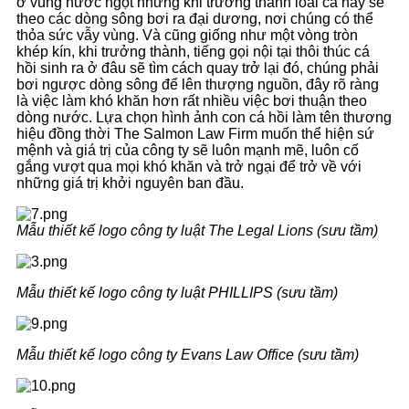
ở vùng nước ngọt nhưng khi trưởng thành loài cá này sẽ
theo các dòng sông bơi ra đại dương, nơi chúng có thể
thỏa sức vẫy vùng. Và cũng giống như một vòng tròn
khép kín, khi trưởng thành, tiếng gọi nội tại thôi thúc cá
hồi sinh ra ở đâu sẽ tìm cách quay trở lại đó, chúng phải
bơi ngược dòng sông để lên thượng nguồn, đây rõ ràng
là việc làm khó khăn hơn rất nhiều việc bơi thuận theo
dòng nước. Lựa chọn hình ảnh con cá hồi làm tên thương
hiệu đồng thời The Salmon Law Firm muốn thể hiện sứ
mệnh và giá trị của công ty sẽ luôn mạnh mẽ, luôn cố
gắng vượt qua mọi khó khăn và trở ngại để trở về với
những giá trị khởi nguyên ban đầu.
Mẫu thiết kế logo công ty luật The Legal Lions (sưu tầm)
Mẫu thiết kế logo công ty luật PHILLIPS (sưu tầm)
Mẫu thiết kế logo công ty Evans Law Office (sưu tầm)