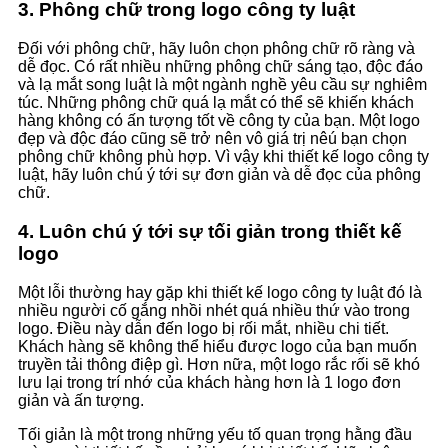
3. Phông chữ trong logo công ty luật
Đối với phông chữ, hãy luôn chọn phông chữ rõ ràng và
dễ đọc. Có rất nhiều những phông chữ sáng tạo, độc đáo
và lạ mắt song luật là một ngành nghề yêu cầu sự nghiêm
túc. Những phông chữ quá lạ mắt có thể sẽ khiến khách
hàng không có ấn tượng tốt về công ty của bạn. Một logo
đẹp và độc đáo cũng sẽ trở nên vô giá trị nêú bạn chọn
phông chữ không phù hợp. Vì vậy khi thiết kế logo công ty
luật, hãy luôn chú ý tới sự đơn giản và dễ đọc của phông
chữ.
4. Luôn chú ý tới sự tối giản trong thiết kế
logo
Một lỗi thường hay gặp khi thiết kế logo công ty luật đó là
nhiều người cố gắng nhồi nhét quá nhiều thứ vào trong
logo. Điều này dẫn đến logo bị rối mắt, nhiều chi tiết.
Khách hàng sẽ không thể hiểu được logo của bạn muốn
truyền tải thông điệp gì. Hơn nữa, một logo rắc rối sẽ khó
lưu lại trong trí nhớ của khách hàng hơn là 1 logo đơn
giản và ấn tượng.
Tối giản là một trong những yếu tố quan trọng hằng đầu