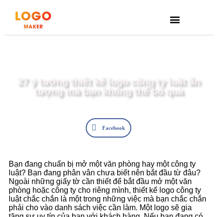
GIỚI THIỆU
27 ý tưởng thiết kế logo công ty luật ấn
tượng mà bạn không thể bỏ qua
Facebook
Bạn đang chuẩn bị mở một văn phòng hay một công ty
luật? Bạn đang phân vân chưa biết nên bắt đầu từ đâu?
Ngoài những giấy tờ cần thiết để bắt đầu mở một văn
phòng hoặc công ty cho riêng mình, thiết kế logo công ty
luật chắc chắn là một trong những việc mà bạn chắc chắn
phải cho vào danh sách việc cần làm. Một logo sẽ gia
tăng sự uy tín của bạn với khách hàng. Nếu bạn đang có