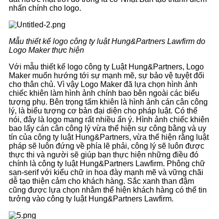
nhấn chính cho logo.
Mẫu thiết kế logo công ty luật Hung&Partners Lawfirm do
Logo Maker thực hiện
Với mẫu thiết kế logo công ty Luật Hung&Partners, Logo
Maker muốn hướng tới sự mạnh mẽ, sự bảo vệ tuyệt đối
cho thân chủ. Vì vậy Logo Maker đã lựa chọn hình ảnh
chiếc khiên làm hình ảnh chính bao bên ngoài các biểu
tượng phụ. Bên trọng tấm khiên là hình ảnh cán cân công
lý, là biểu tượng cơ bản đại diện cho pháp luật. Có thể
nói, đây là logo mang rất nhiều ẩn ý. Hình ảnh chiếc khiên
bao lấy cán cân công lý vừa thể hiện sự công bằng và uy
tín của công ty luật Hung&Partners, vừa thể hiện rằng luật
pháp sẽ luôn đứng về phía lẽ phải, công lý sẽ luôn được
thực thi và người sẽ giúp bạn thực hiện những điều đó
chính là công ty luật Hung&Partners Lawfirm. Phông chữ
san-serif với kiểu chữ in hoa đày mạnh mẽ và vững chãi
dễ tạo thiện cảm cho khách hàng. Sắc xanh than đậm
cũng được lựa chọn nhằm thể hiện khách hàng có thể tin
tưởng vào công ty luật Hung&Partners Lawfirm.