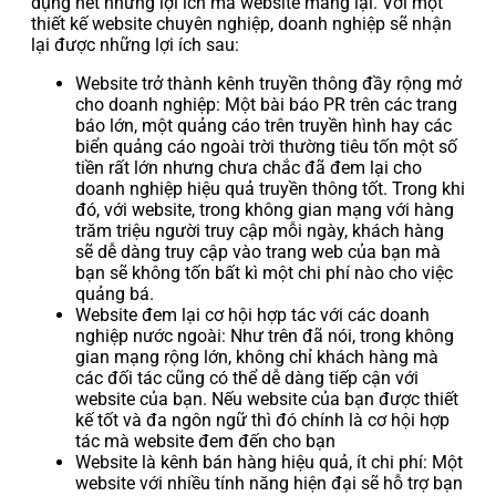
dụng hết những lợi ích mà website mang lại. Với một
thiết kế website chuyên nghiệp, doanh nghiệp sẽ nhận
lại được những lợi ích sau:
Website trở thành kênh truyền thông đầy rộng mở
cho doanh nghiệp: Một bài báo PR trên các trang
báo lớn, một quảng cáo trên truyền hình hay các
biển quảng cáo ngoài trời thường tiêu tốn một số
tiền rất lớn nhưng chưa chắc đã đem lại cho
doanh nghiệp hiệu quả truyền thông tốt. Trong khi
đó, với website, trong không gian mạng với hàng
trăm triệu người truy cập mỗi ngày, khách hàng
sẽ dễ dàng truy cập vào trang web của bạn mà
bạn sẽ không tốn bất kì một chi phí nào cho việc
quảng bá.
Website đem lại cơ hội hợp tác với các doanh
nghiệp nước ngoài: Như trên đã nói, trong không
gian mạng rộng lớn, không chỉ khách hàng mà
các đối tác cũng có thể dễ dàng tiếp cận với
website của bạn. Nếu website của bạn được thiết
kế tốt và đa ngôn ngữ thì đó chính là cơ hội hợp
tác mà website đem đến cho bạn
Website là kênh bán hàng hiệu quả, ít chi phí: Một
website với nhiều tính năng hiện đại sẽ hỗ trợ bạn