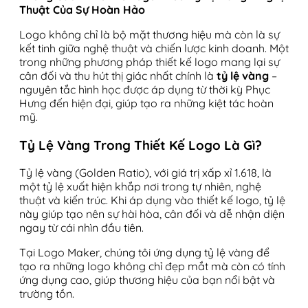
Thuật Của Sự Hoàn Hảo
Logo không chỉ là bộ mặt thương hiệu mà còn là sự
kết tinh giữa nghệ thuật và chiến lược kinh doanh. Một
trong những phương pháp thiết kế logo mang lại sự
cân đối và thu hút thị giác nhất chính là
tỷ lệ vàng
–
nguyên tắc hình học được áp dụng từ thời kỳ Phục
Hưng đến hiện đại, giúp tạo ra những kiệt tác hoàn
mỹ.
Tỷ Lệ Vàng Trong Thiết Kế Logo Là Gì?
Tỷ lệ vàng (Golden Ratio), với giá trị xấp xỉ 1.618, là
một tỷ lệ xuất hiện khắp nơi trong tự nhiên, nghệ
thuật và kiến trúc. Khi áp dụng vào thiết kế logo, tỷ lệ
này giúp tạo nên sự hài hòa, cân đối và dễ nhận diện
ngay từ cái nhìn đầu tiên.
Tại Logo Maker, chúng tôi ứng dụng tỷ lệ vàng để
tạo ra những logo không chỉ đẹp mắt mà còn có tính
ứng dụng cao, giúp thương hiệu của bạn nổi bật và
trường tồn.