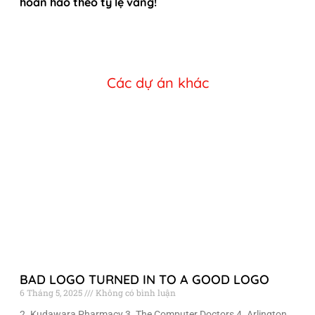
hoàn hảo theo tỷ lệ vàng!
Các dự án khác
BAD LOGO TURNED IN TO A GOOD LOGO
6 Tháng 5, 2025
Không có bình luận
2. Kudawara Pharmacy 3. The Computer Doctors 4. Arlington