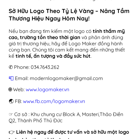
Sở Hữu Logo Theo Tỷ Lệ Vàng – Nâng Tầm
Thương Hiệu Ngay Hôm Nay!
Nếu bạn đang tìm kiếm một logo có
tính thẩm mỹ
cao, trường tồn theo thời gian
và phản ánh đúng
giá trị thương hiệu, hãy để Logo Maker đồng hành
cùng bạn. Chúng tôi cam kết mang đến những thiết
kế
tinh tế, ấn tượng và đầy sức hút
.
✆ Phone: 034.7643.262
📮
Email: modernlogomaker@gmail.com
🌐 Web:
www.logomaker.vn
🌏 FB:
www.fb.com/logomaker.vn
☞ Cơ sở : Khu chung cư Block A, Masteri,Thảo Điền
Q2, Thành Phố Thủ Đức
👉
Liên hệ ngay để được tư vấn và sở hữu một logo