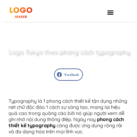
GIỚI THIỆU
Logo Tokyo theo phong cách typography
Facebook
Typography là 1 phong cách thiết kế tận dụng những
nét chữ độc đáo 1 cách sự sáng tạo, mang lại hiệu
quả cao trong quảng cáo bởi nó giúp người xem dễ
ghi nhớ nội dung thông điệp. Ngày nay
phong cách
thiết kế typography
càng được ứng dụng rộng rãi
và đa dạng hóa trên mọi lĩnh vực.