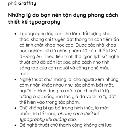
phố:
Graffity
Những lý do bạn nên tận dụng phong cách
thiết kế typography
Typography lấy con chữ làm đối tượng khai
thác, không chỉ truyền đạt thông tin còn tiềm ẩn
cả tính chất khoa học cao. Được các nhà khoa
học nghiên cứu từ những năm 40 của thế kỉ XV
ở Đông Âu. Theo tiến trình thời gian lịch sử, nghệ
thuật chữ đã dần lột xác, phá cách nhờ tính
sáng tạo của con người và công nghệ máy
móc.
Nghệ thuật chữ mang lại cho người xem những
cảm nhận khác nhau như: tác phẩm bắt mắt,
người ta hình dung ra một câu chuyện từ lý
tưởng cuộc sống mà tác giả đã vạch ra “ý đồ”
thể hiện vào trong tác phẩm.
Chữ không bị gò bó trong hình thức, là một
phần tinh tế trong
phong cách thiết kế
typography khi quảng cáo.
Để nghệ thuật chữ thành công không chỉ lựa