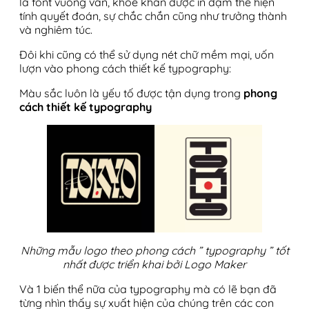
là font vuông vắn, khỏe khắn được in đậm thể hiện
tính quyết đoán, sự chắc chắn cũng như trưởng thành
và nghiêm túc.
Đôi khi cũng có thể sử dụng nét chữ mềm mại, uốn
lượn vào phong cách thiết kế typography:
Màu sắc luôn là yếu tố được tận dụng trong
phong
cách thiết kế typography
Những mẫu logo theo phong cách ” typography ” tốt
nhất được triển khai bởi Logo Maker
Và 1 biến thể nữa của typography mà có lẽ bạn đã
từng nhìn thấy sự xuất hiện của chúng trên các con