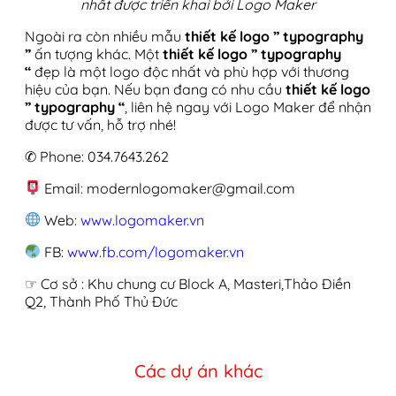
nhất được triển khai bởi Logo Maker
Ngoài ra còn nhiều mẫu
thiết kế logo ” typography
”
ấn tượng khác. Một
thiết kế logo ” typography
“
đẹp là một logo độc nhất và phù hợp với thương
hiệu của bạn. Nếu bạn đang có nhu cầu
thiết kế logo
” typography “
, liên hệ ngay với Logo Maker để nhận
được tư vấn, hỗ trợ nhé!
✆ Phone: 034.7643.262
Email: modernlogomaker@gmail.com
Web:
www.logomaker.vn
FB:
www.fb.com/logomaker.vn
☞ Cơ sở : Khu chung cư Block A, Masteri,Thảo Điền
Q2, Thành Phố Thủ Đức
Các dự án khác